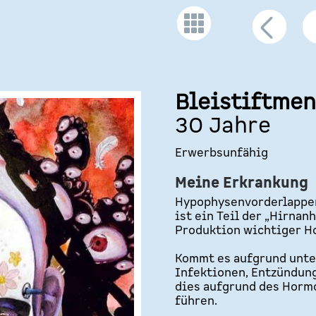
Bleistiftme
30 Jahre
Erwerbsunfähig
Meine Erkrankung
Hypophysenvorderlappen
ist ein Teil der „Hirnan
Produktion wichtiger H
Kommt es aufgrund unte
Infektionen, Entzündunge
dies aufgrund des Hor
führen.