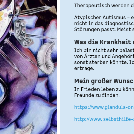
Therapeutisch werden d
Atypischer Autismus – e
nicht in das diagnosti
Störungen passt. Meist 
Was die Krankheit 
Ich bin nicht sehr bela
von Ärzten und Angehöri
sonst sterben könnte. I
ertrage.
Mein großer Wunsc
In Frieden leben zu kön
Freunde zu finden.
https://www.glandula-on
http://www. selbsthilfe